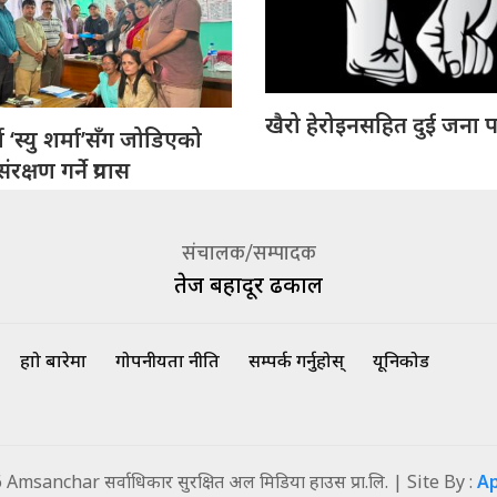
खैरो हेरोइनसहित दुई जना प
 ‘स्यु शर्मा’सँग जोडिएको
रक्षण गर्ने प्रयास
संचालक/सम्पादक
तेज बहादूर ढकाल
हाम्रो बारेमा
गोपनीयता नीति
सम्पर्क गर्नुहोस्
यूनिकोड
msanchar सर्वाधिकार सुरक्षित अल मिडिया हाउस प्रा.लि. | Site By :
A