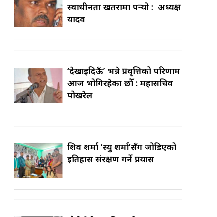
स्वाधीनता खतरामा पर्‍यो : अध्यक्ष
यादव
‘देखाइदिऊँ’ भन्ने प्रवृत्तिको परिणाम
आज भोगिरहेका छौँ : महासचिव
पोखरेल
शिव शर्मा ‘स्यु शर्मा’सँग जोडिएको
इतिहास संरक्षण गर्ने प्रयास