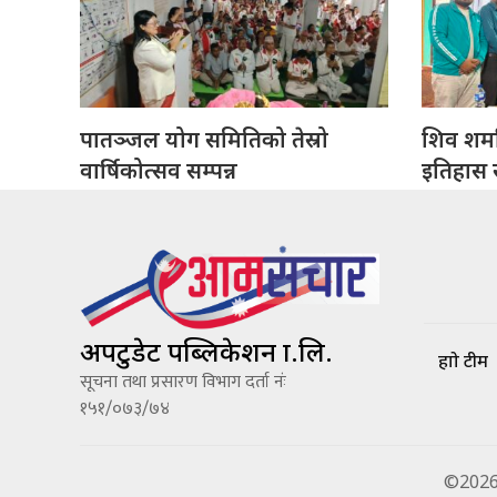
पातञ्जल योग समितिको तेस्रो
शिव शर्मा
वार्षिकोत्सव सम्पन्न
इतिहास सं
अपटुडेट पब्लिकेशन प्रा.लि.
हाम्रो टीम
सूचना तथा प्रसारण विभाग दर्ता नंः
१५१/०७३/७४
©2026 A