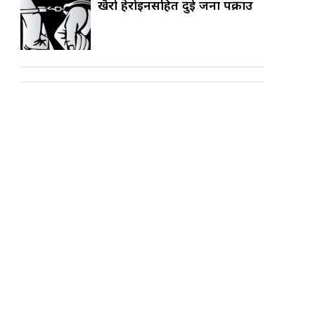
खैरो हेरोइनसहित दुई जना पक्राउ