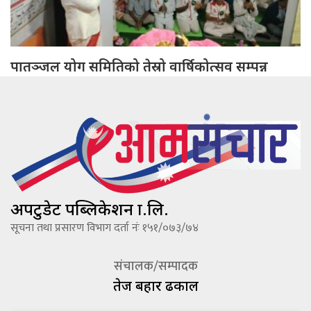
पातञ्जल योग समितिको तेस्रो वार्षिकोत्सव सम्पन्न
अपटुडेट पब्लिकेशन प्रा.लि.
सूचना तथा प्रसारण विभाग दर्ता नंः १५१/०७३/७४
संचालक/सम्पादक
तेज बहादूर ढकाल