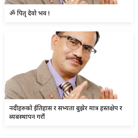
ॐ पितृ देवो भव !
नदीहरुकाे ईतिहास र सभ्यता बुझेर मात्र हस्तक्षेप र
ब्यबस्थापन गराैं