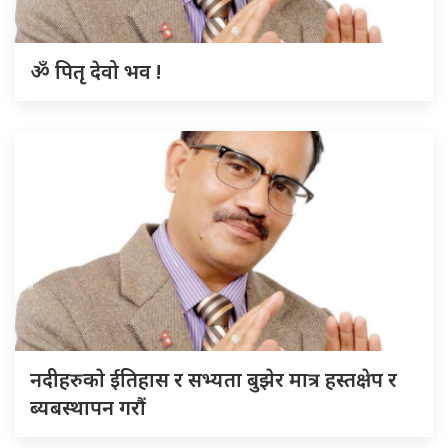
ॐ पितृ देवो भव !
नदीहरुकाे ईतिहास र सभ्यता बुझेर मात्र हस्तक्षेप र
ब्यबस्थापन गराैं