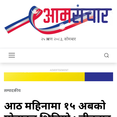
२५ श्रावण २०८३, सोमबार
सम्पादकीय
आठ महिनामा १५ अर्बको