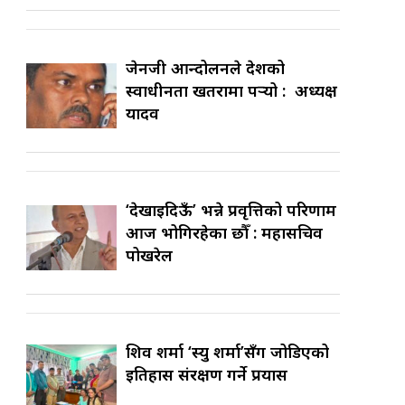
जेनजी आन्दोलनले देशको
स्वाधीनता खतरामा पर्‍यो : अध्यक्ष
यादव
‘देखाइदिऊँ’ भन्ने प्रवृत्तिको परिणाम
आज भोगिरहेका छौँ : महासचिव
पोखरेल
शिव शर्मा ‘स्यु शर्मा’सँग जोडिएको
इतिहास संरक्षण गर्ने प्रयास