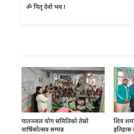
ॐ पितृ देवो भव !
पातञ्जल योग समितिको तेस्रो
शिव शर्मा
वार्षिकोत्सव सम्पन्न
इतिहास सं