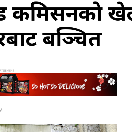
ड कमिसनको खेल
रबाट बञ्चित
AM