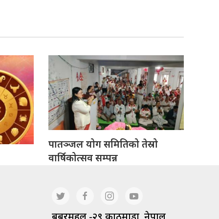
पातञ्जल योग समितिको तेस्रो
वार्षिकोत्सव सम्पन्न
बबरमहल -२९ काठमाडौं, नेपाल