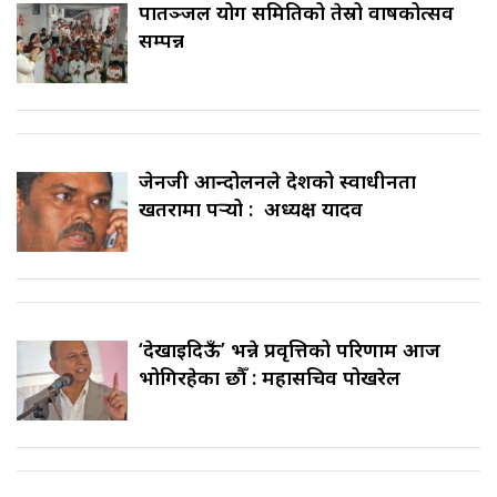
पातञ्जल योग समितिको तेस्रो वार्षिकोत्सव
सम्पन्न
जेनजी आन्दोलनले देशको स्वाधीनता
खतरामा पर्‍यो : अध्यक्ष यादव
‘देखाइदिऊँ’ भन्ने प्रवृत्तिको परिणाम आज
भोगिरहेका छौँ : महासचिव पोखरेल