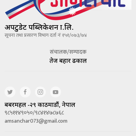
अपटुडेट पब्लिकेशन प्रा.लि.
सूचना तथा प्रसारण विभाग दर्ता नंः १५१/०७३/७४
संचालक/सम्पादक
तेज बहादूर ढकाल
बबरमहल -२९ काठमाडौं, नेपाल
९८५११४९०५०/९८४१४७८७६८
amsanchar073@gmail.com