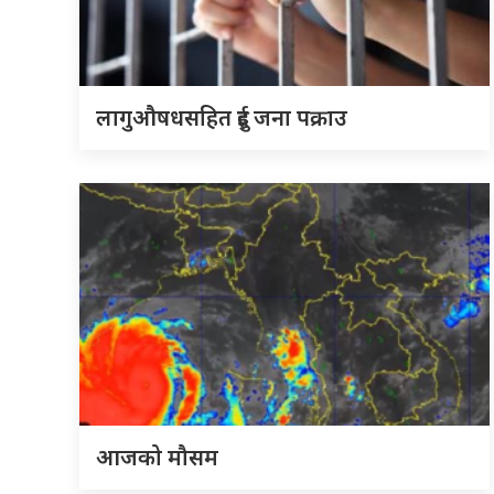
लागुऔषधसहित दुई जना पक्राउ
आजको मौसम