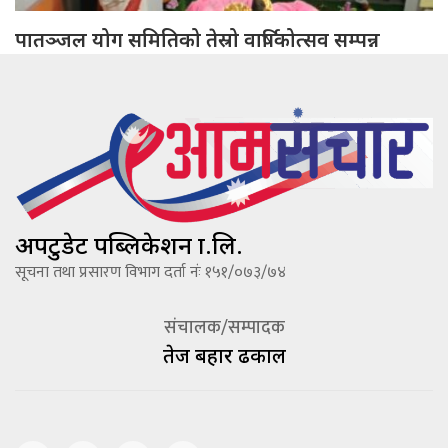
पातञ्जल योग समितिको तेस्रो वार्षिकोत्सव सम्पन्न
अपटुडेट पब्लिकेशन प्रा.लि.
सूचना तथा प्रसारण विभाग दर्ता नंः १५१/०७३/७४
संचालक/सम्पादक
तेज बहादूर ढकाल