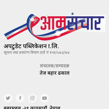
अपटुडेट पब्लिकेशन प्रा.लि.
सूचना तथा प्रसारण विभाग दर्ता नंः १५१/०७३/७४
संचालक/सम्पादक
तेज बहादूर ढकाल
बबरमहल -२९ काठमाडौं, नेपाल