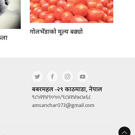
गोलभेँडाको मूल्य बढ्यो
ेला
बबरमहल -२९ काठमाडौं, नेपाल
९८५११४९०५०/९८४१४७८७६८
amsanchar073@gmail.com