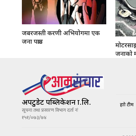
जबरजस्ती करणी अभियोगमा एक
जना पक्राउ
मोटरसा
जनाको मृ
अपटुडेट पब्लिकेशन प्रा.लि.
हाम्रो टीम
सूचना तथा प्रसारण विभाग दर्ता नंः
१५१/०७३/७४