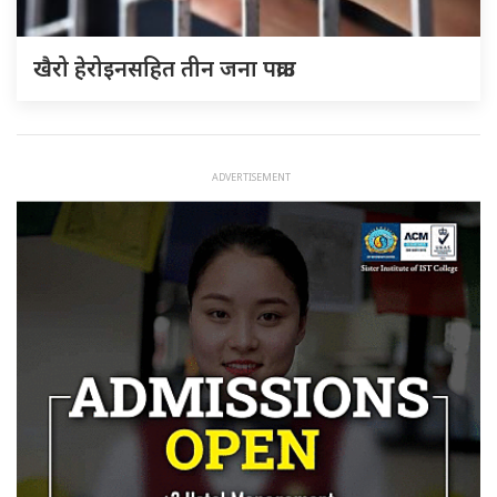
खैरो हेरोइनसहित तीन जना पक्राउ