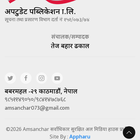
अपटुडेट पब्लिकेशन प्रा.लि.
सूचना तथा प्रसारण विभाग दर्ता नंः १५१/०७३/७४
संचालक/सम्पादक
तेज बहादूर ढकाल
बबरमहल -२९ काठमाडौं, नेपाल
९८५११४९०५०/९८४१४७८७६८
amsanchar073@gmail.com
©2026 Amsanchar सर्वाधिकार सुरक्षित अल मिडिया हाउस प्रा.लि. |
Site By :
Appharu