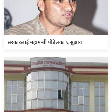
सरकारलाई महामन्त्री पौडेलका ६ सुझाव