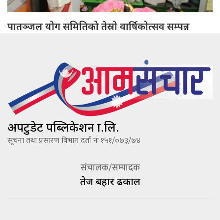
पातञ्जल योग समितिको तेस्रो वार्षिकोत्सव सम्पन्न
अपटुडेट पब्लिकेशन प्रा.लि.
सूचना तथा प्रसारण विभाग दर्ता नंः १५१/०७३/७४
संचालक/सम्पादक
तेज बहादूर ढकाल