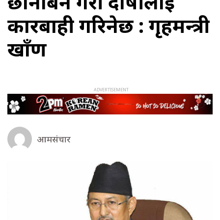
छानबिन गरी दोषीलाई
कारबाही गरिनेछ : गृहमन्त्री
खाँण
आमसंचार