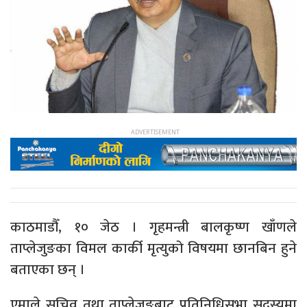
काठमाडौँ, १० जेठ । गृहमन्त्री बालकृष्ण खाँणले
ताप्लेजुङका विमल कार्की मृत्युको विषयमा छानबिन हुने
बताएका छन् ।
एमाले सचिव तथा ताप्लेजुङबाट प्रतिनिधिसभा सदस्यमा