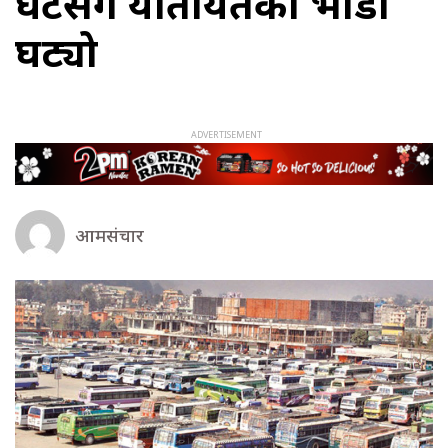
घटेसंगै यातायतको भाडा
घट्यो
आमसंचार