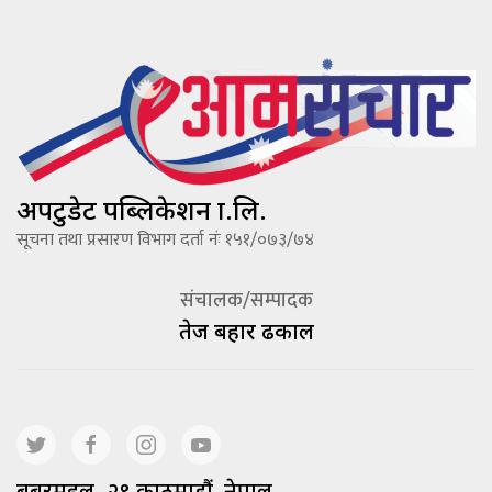
अपटुडेट पब्लिकेशन प्रा.लि.
सूचना तथा प्रसारण विभाग दर्ता नंः १५१/०७३/७४
संचालक/सम्पादक
तेज बहादूर ढकाल
बबरमहल -२९ काठमाडौं, नेपाल