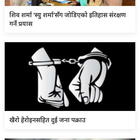
शिव शर्मा ‘स्यु शर्मा’सँग जोडिएको इतिहास संरक्षण
गर्ने प्रयास
खैरो हेरोइनसहित दुई जना पक्राउ