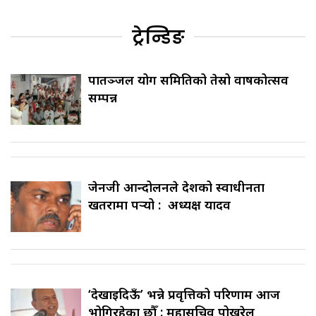
ट्रेन्डिङ
पातञ्जल योग समितिको तेस्रो वार्षिकोत्सव
सम्पन्न
जेनजी आन्दोलनले देशको स्वाधीनता
खतरामा पर्‍यो : अध्यक्ष यादव
‘देखाइदिऊँ’ भन्ने प्रवृत्तिको परिणाम आज
भोगिरहेका छौँ : महासचिव पोखरेल