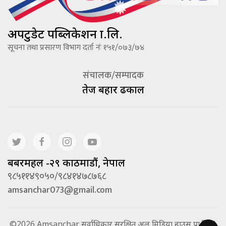
अपटुडेट पब्लिकेशन प्रा.लि.
सूचना तथा प्रसारण विभाग दर्ता नंः १५१/०७३/७४
संचालक/सम्पादक
तेज बहादूर ढकाल
बबरमहल -२९ काठमाडौं, नेपाल
९८५११४९०५०/९८४१४७८७६८
amsanchar073@gmail.com
©2026 Amsanchar सर्वाधिकार सुरक्षित अल मिडिया हाउस प्रा.लि. |