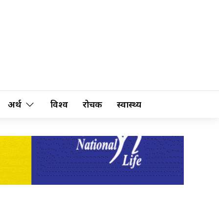
अर्थ
विश्व
रोचक
स्वास्थ्य