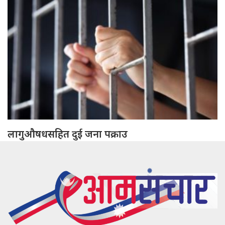
लागुऔषधसहित दुई जना पक्राउ