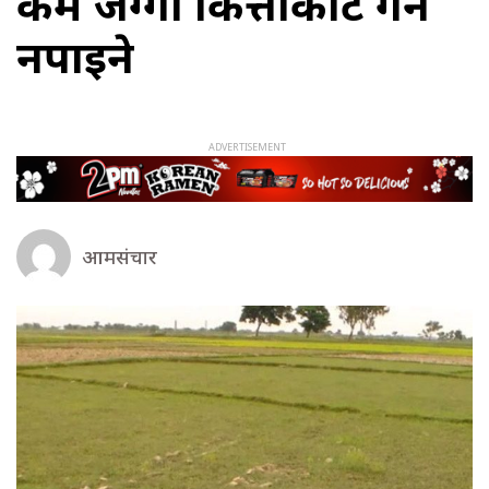
कम जग्गा कित्ताकाट गर्न
नपाइने
आमसंचार