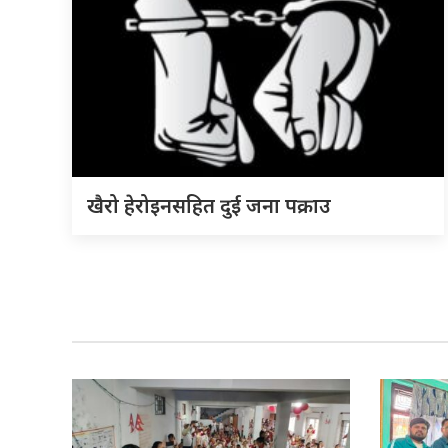
खैरो हेरोइनसहित दुई जना पक्राउ