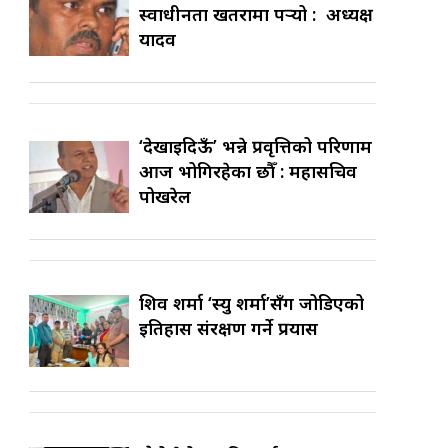
स्वाधीनता खतरामा पर्‍यो : अध्यक्ष
यादव
‘देखाइदिऊँ’ भन्ने प्रवृत्तिको परिणाम
आज भोगिरहेका छौँ : महासचिव
पोखरेल
शिव शर्मा ‘स्यु शर्मा’सँग जोडिएको
इतिहास संरक्षण गर्ने प्रयास