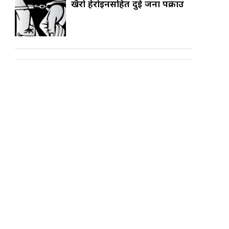
खैरो हेरोइनसहित दुई जना पक्राउ