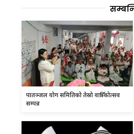
सम्बन
पातञ्जल योग समितिको तेस्रो वार्षिकोत्सव
सम्पन्न