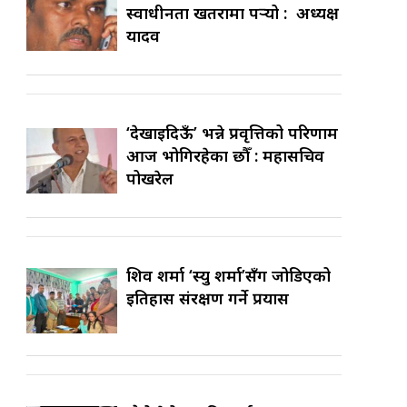
स्वाधीनता खतरामा पर्‍यो : अध्यक्ष
यादव
‘देखाइदिऊँ’ भन्ने प्रवृत्तिको परिणाम
आज भोगिरहेका छौँ : महासचिव
पोखरेल
शिव शर्मा ‘स्यु शर्मा’सँग जोडिएको
इतिहास संरक्षण गर्ने प्रयास