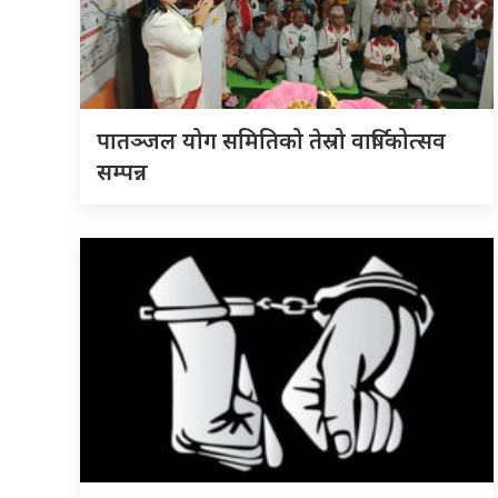
पातञ्जल योग समितिको तेस्रो वार्षिकोत्सव
सम्पन्न