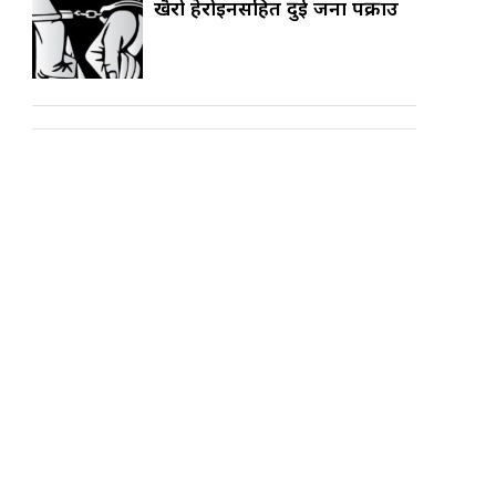
खैरो हेरोइनसहित दुई जना पक्राउ