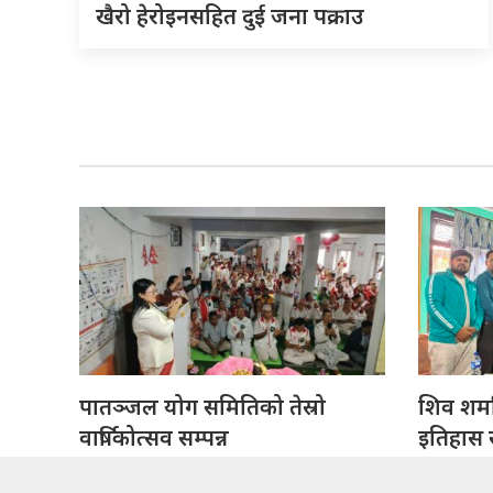
खैरो हेरोइनसहित दुई जना पक्राउ
पातञ्जल योग समितिको तेस्रो
शिव शर्मा
वार्षिकोत्सव सम्पन्न
इतिहास सं