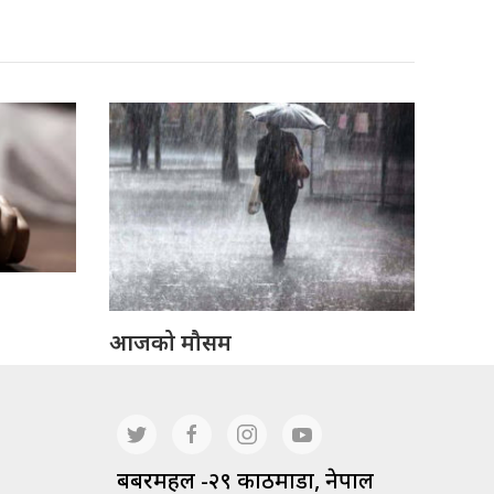
आजको मौसम
बबरमहल -२९ काठमाडौं, नेपाल