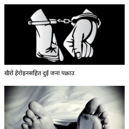
खैरो हेरोइनसहित दुई जना पक्राउ