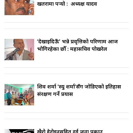
खतरामा पर्‍यो : अध्यक्ष यादव
‘देखाइदिऊँ’ भन्ने प्रवृत्तिको परिणाम आज
भोगिरहेका छौँ : महासचिव पोखरेल
शिव शर्मा ‘स्यु शर्मा’सँग जोडिएको इतिहास
संरक्षण गर्ने प्रयास
खैरो हेरोइनसहित दुई जना पक्राउ