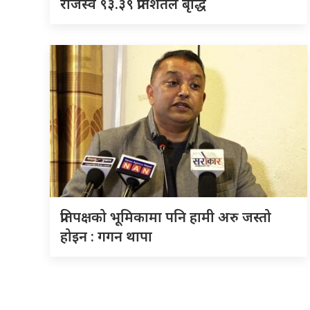
राजस्व ९३.३९ प्रतिशतले बृद्धि
प्रतिपक्षको भूमिकामा पनि हामी अरु जस्तो
होइन : गगन थापा