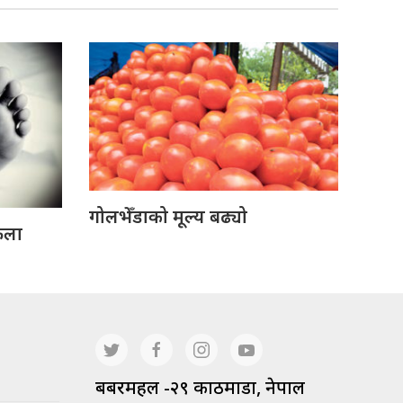
गोलभेँडाको मूल्य बढ्यो
ेला
बबरमहल -२९ काठमाडौं, नेपाल