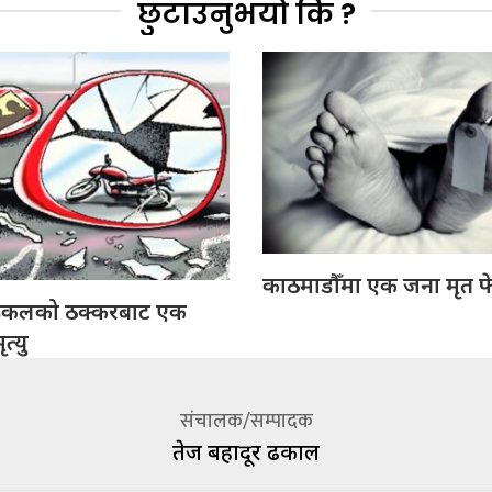
छुटाउनुभयो कि ?
काठमाडौँमा एक जना मृत फ
इकलको ठक्करबाट एक
त्यु
संचालक/सम्पादक
तेज बहादूर ढकाल