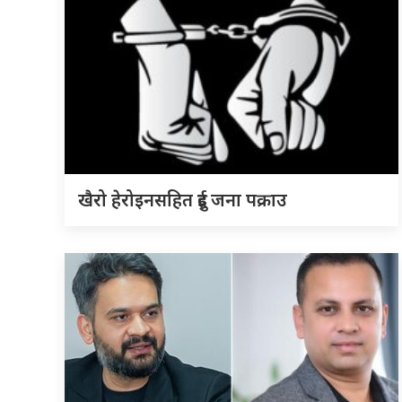
खैरो हेरोइनसहित दुई जना पक्राउ