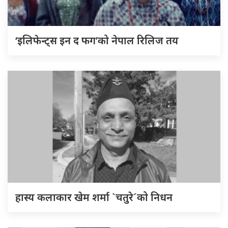
‘इलिफेन्ट्स इन द फग’को नेपाल रिलिज तय
हास्य कलाकार खेम शर्मा `चतुरे´को निधन