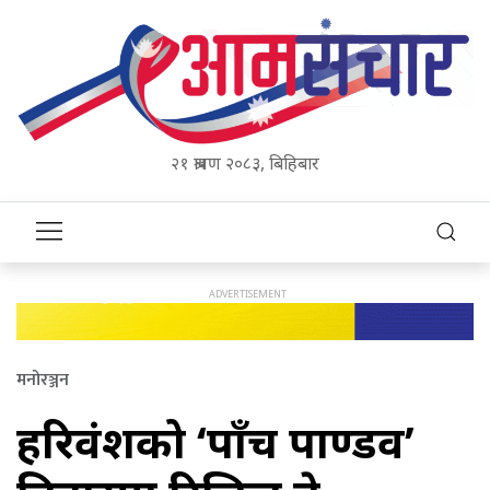
२१ श्रावण २०८३, बिहिबार
मनोरञ्जन
हरिवंशको ‘पाँच पाण्डव’