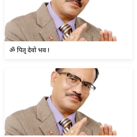
ॐ पितृ देवो भव !