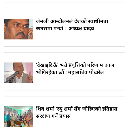
जेनजी आन्दोलनले देशको स्वाधीनता
खतरामा पर्‍यो : अध्यक्ष यादव
‘देखाइदिऊँ’ भन्ने प्रवृत्तिको परिणाम आज
भोगिरहेका छौँ : महासचिव पोखरेल
शिव शर्मा ‘स्यु शर्मा’सँग जोडिएको इतिहास
संरक्षण गर्ने प्रयास