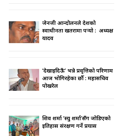
जेनजी आन्दोलनले देशको
स्वाधीनता खतरामा पर्‍यो : अध्यक्ष
यादव
‘देखाइदिऊँ’ भन्ने प्रवृत्तिको परिणाम
आज भोगिरहेका छौँ : महासचिव
पोखरेल
शिव शर्मा ‘स्यु शर्मा’सँग जोडिएको
इतिहास संरक्षण गर्ने प्रयास