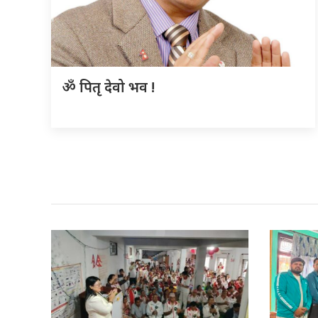
ॐ पितृ देवो भव !