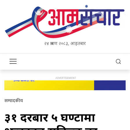
२४ श्रावण २०८३, आइतबार
सम्पादकीय
३१ दरबार ५ घण्टामा