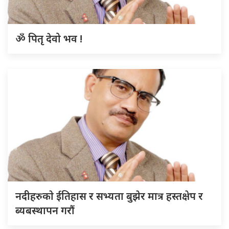
ॐ पितृ देवो भव !
नदीहरुकाे ईतिहास र सभ्यता बुझेर मात्र हस्तक्षेप र
ब्यबस्थापन गराैं