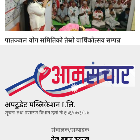
पातञ्जल योग समितिको तेस्रो वार्षिकोत्सव सम्पन्न
अपटुडेट पब्लिकेशन प्रा.लि.
सूचना तथा प्रसारण विभाग दर्ता नंः १५१/०७३/७४
संचालक/सम्पादक
तेज बहादूर ढकाल