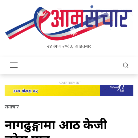
२४ श्रावण २०८३, आइतबार
समाचार
नागढुङ्गामा आठ केजी