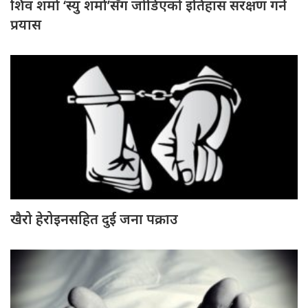
शिव शर्मा ‘स्यु शर्मा’सँग जोडिएको इतिहास संरक्षण गर्ने
प्रयास
खैरो हेरोइनसहित दुई जना पक्राउ