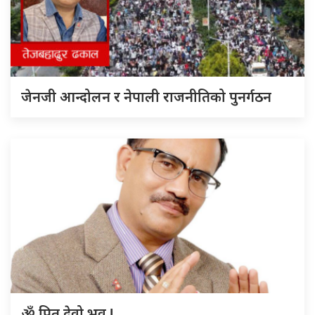
जेनजी आन्दोलन र नेपाली राजनीतिको पुनर्गठन
ॐ पितृ देवो भव !