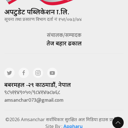
अपटुडेट पब्लिकेशन प्रा.लि.
सूचना तथा प्रसारण विभाग दर्ता नंः १५१/०७३/७४
संचालक/सम्पादक
तेज बहादूर ढकाल
बबरमहल -२९ काठमाडौं, नेपाल
९८५११४९०५०/९८४१४७८७६८
amsanchar073@gmail.com
©2026 Amsanchar सर्वाधिकार सुरक्षित अल मिडिया हाउस प्रा.लि. |
Site By :
Appharu