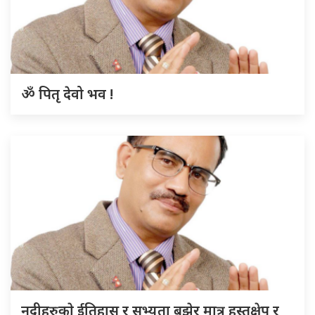
ॐ पितृ देवो भव !
नदीहरुकाे ईतिहास र सभ्यता बुझेर मात्र हस्तक्षेप र