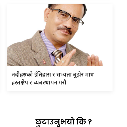
नदीहरुकाे ईतिहास र सभ्यता बुझेर मात्र
हस्तक्षेप र ब्यबस्थापन गराैं
छुटाउनुभयो कि ?