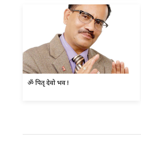
ॐ पितृ देवो भव !