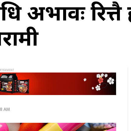
ि अभावः रित्तै
िरामी
08 AM