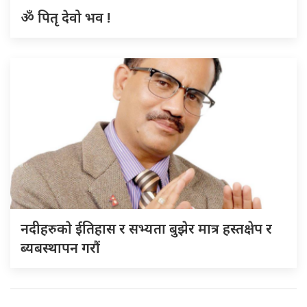
ॐ पितृ देवो भव !
नदीहरुकाे ईतिहास र सभ्यता बुझेर मात्र हस्तक्षेप र
ब्यबस्थापन गराैं