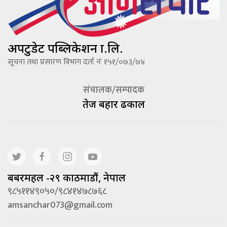
अपटुडेट पब्लिकेशन प्रा.लि.
सूचना तथा प्रसारण विभाग दर्ता नंः १५१/०७३/७४
संचालक/सम्पादक
तेज बहादूर ढकाल
बबरमहल -२९ काठमाडौं, नेपाल
९८५११४९०५०/९८४१४७८७६८
amsanchar073@gmail.com