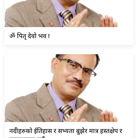
ॐ पितृ देवो भव !
नदीहरुकाे ईतिहास र सभ्यता बुझेर मात्र हस्तक्षेप र