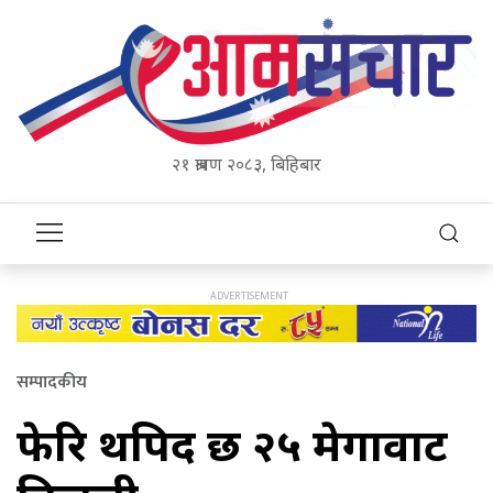
२१ श्रावण २०८३, बिहिबार
सम्पादकीय
फेरि थपिदैं छ २५ मेगावाट