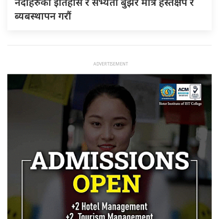
नदीहरुकाे ईतिहास र सभ्यता बुझेर मात्र हस्तक्षेप र
ब्यबस्थापन गराैं