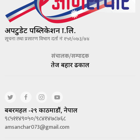
अपटुडेट पब्लिकेशन प्रा.लि.
सूचना तथा प्रसारण विभाग दर्ता नंः १५१/०७३/७४
संचालक/सम्पादक
तेज बहादूर ढकाल
बबरमहल -२९ काठमाडौं, नेपाल
९८५११४९०५०/९८४१४७८७६८
amsanchar073@gmail.com