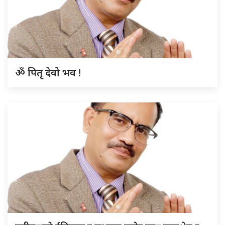
ॐ पितृ देवो भव !