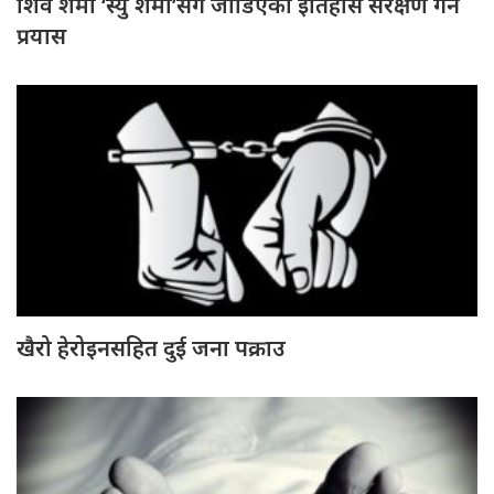
शिव शर्मा ‘स्यु शर्मा’सँग जोडिएको इतिहास संरक्षण गर्ने
प्रयास
खैरो हेरोइनसहित दुई जना पक्राउ