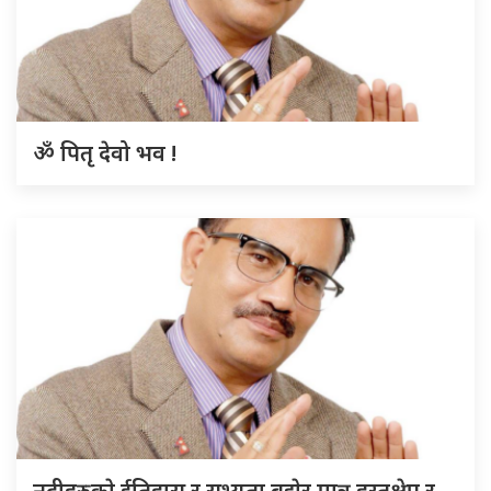
ॐ पितृ देवो भव !
नदीहरुकाे ईतिहास र सभ्यता बुझेर मात्र हस्तक्षेप र