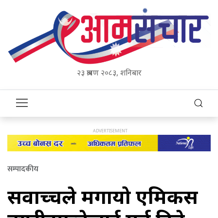
२३ श्रावण २०८३, शनिबार
सम्पादकीय
सर्वोच्चले मगायो एमिकस