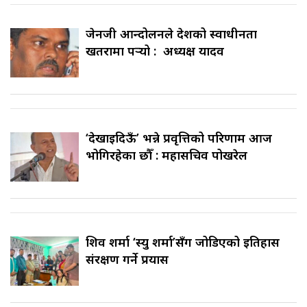
जेनजी आन्दोलनले देशको स्वाधीनता
खतरामा पर्‍यो : अध्यक्ष यादव
‘देखाइदिऊँ’ भन्ने प्रवृत्तिको परिणाम आज
भोगिरहेका छौँ : महासचिव पोखरेल
शिव शर्मा ‘स्यु शर्मा’सँग जोडिएको इतिहास
संरक्षण गर्ने प्रयास