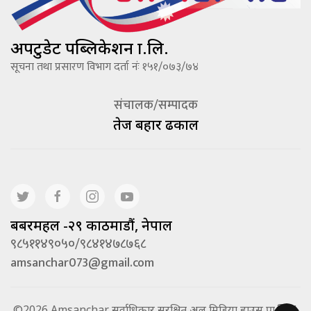
अपटुडेट पब्लिकेशन प्रा.लि.
सूचना तथा प्रसारण विभाग दर्ता नंः १५१/०७३/७४
संचालक/सम्पादक
तेज बहादूर ढकाल
बबरमहल -२९ काठमाडौं, नेपाल
९८५११४९०५०/९८४१४७८७६८
amsanchar073@gmail.com
©2026 Amsanchar सर्वाधिकार सुरक्षित अल मिडिया हाउस प्रा.लि. |