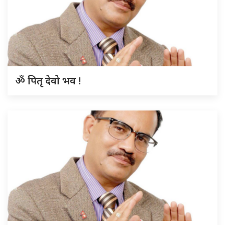
ॐ पितृ देवो भव !