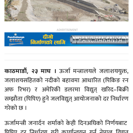
ऊर्जा मन्त्रालयले जलाशययुक्त,
काठमाडौं, २३ माघ ।
जलाशयसहितको नदीको बहावमा आधारित (पिकिङ रन
अफ रिभर) र अमेरिकी डलरमा विद्युत् खरिद–बिक्री
सम्झौता (पिपिए) हुने जलविद्युत् आयोजनाको दर निर्धारण
गरेको छ ।
ऊर्जामन्त्री जनार्दन शर्माको केही दिनअघिको निर्णयबाट
पिपिए दर निर्धारण गरी कार्यान्वयन गर्न नेपाल विद्युत्