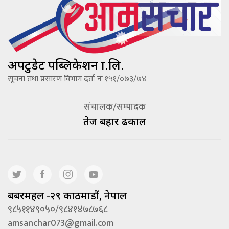
अपटुडेट पब्लिकेशन प्रा.लि.
सूचना तथा प्रसारण विभाग दर्ता नंः १५१/०७३/७४
संचालक/सम्पादक
तेज बहादूर ढकाल
बबरमहल -२९ काठमाडौं, नेपाल
९८५११४९०५०/९८४१४७८७६८
amsanchar073@gmail.com