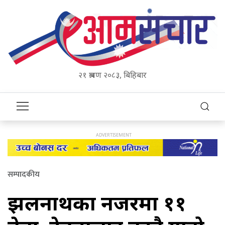
२१ श्रावण २०८३, बिहिबार
सम्पादकीय
झलनाथका नजरमा ११