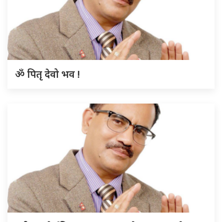
ॐ पितृ देवो भव !