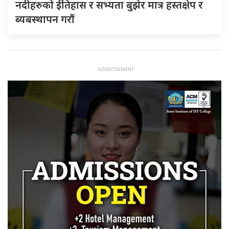
नदीहरुकाे ईतिहास र सभ्यता बुझेर मात्र हस्तक्षेप र
ब्यबस्थापन गराैं