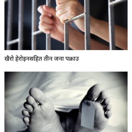
खैरो हेरोइनसहित तीन जना पक्राउ