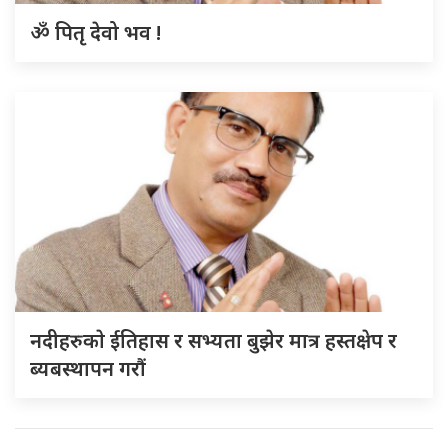
ॐ पितृ देवो भव !
नदीहरुकाे ईतिहास र सभ्यता बुझेर मात्र हस्तक्षेप र
ब्यबस्थापन गराैं