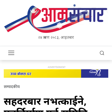
२४ श्रावण २०८३, आइतबार
सम्पादकीय
सिंहदरबार नभत्काईने,