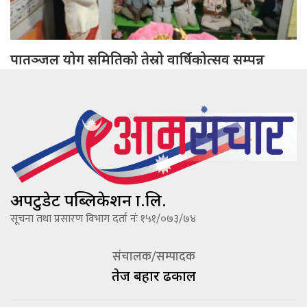
पातञ्जल योग समितिको तेस्रो वार्षिकोत्सव सम्पन्न
अपटुडेट पब्लिकेशन प्रा.लि.
सूचना तथा प्रसारण विभाग दर्ता नंः १५१/०७३/७४
संचालक/सम्पादक
तेज बहादूर ढकाल