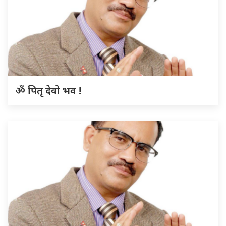
ॐ पितृ देवो भव !