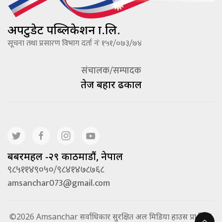
अपटुडेट पब्लिकेशन प्रा.लि.
सूचना तथा प्रसारण विभाग दर्ता नंः १५१/०७३/७४
संचालक/सम्पादक
तेज बहादूर ढकाल
बबरमहल -२९ काठमाडौं, नेपाल
९८५११४९०५०/९८४१४७८७६८
amsanchar073@gmail.com
©2026 Amsanchar सर्वाधिकार सुरक्षित अल मिडिया हाउस प्रा.लि. |