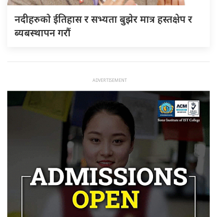
नदीहरुकाे ईतिहास र सभ्यता बुझेर मात्र हस्तक्षेप र
ब्यबस्थापन गराैं