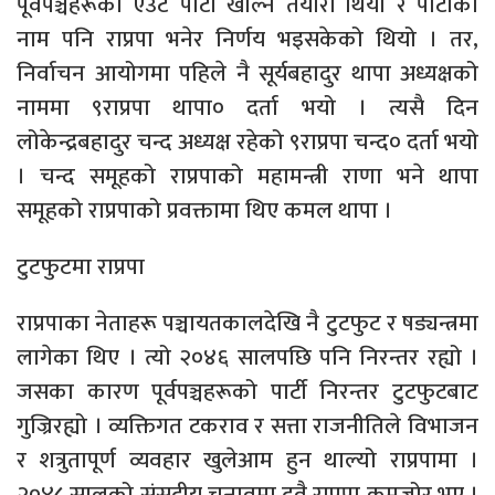
पूर्वपञ्चहरूको एउटै पार्टी खोल्ने तयारी थियो र पार्टीको
नाम पनि राप्रपा भनेर निर्णय भइसकेको थियो । तर,
निर्वाचन आयोगमा पहिले नै सूर्यबहादुर थापा अध्यक्षको
नाममा ९राप्रपा थापा० दर्ता भयो । त्यसै दिन
लोकेन्द्रबहादुर चन्द अध्यक्ष रहेको ९राप्रपा चन्द० दर्ता भयो
। चन्द समूहको राप्रपाको महामन्त्री राणा भने थापा
समूहको राप्रपाको प्रवक्तामा थिए कमल थापा ।
टुटफुटमा राप्रपा
राप्रपाका नेताहरू पञ्चायतकालदेखि नै टुटफुट र षड्यन्त्रमा
लागेका थिए । त्यो २०४६ सालपछि पनि निरन्तर रह्यो ।
जसका कारण पूर्वपञ्चहरूको पार्टी निरन्तर टुटफुटबाट
गुज्रिरह्यो । व्यक्तिगत टकराव र सत्ता राजनीतिले विभाजन
र शत्रुतापूर्ण व्यवहार खुलेआम हुन थाल्यो राप्रपामा ।
२०४८ सालको संसदीय चुनावमा दुवै राप्रपा कमजोर भए ।