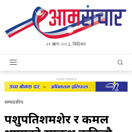
२१ श्रावण २०८३, बिहिबार
सम्पादकीय
पशुपतिशमशेर र कमल