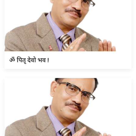
ॐ पितृ देवो भव !