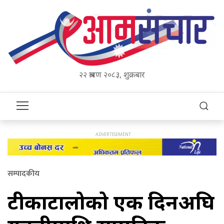
२२ श्रावण २०८३, शुक्रबार
सम्पादकीय
टीकाटालोको एक दिनअघि