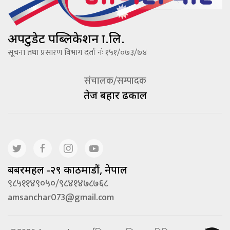
अपटुडेट पब्लिकेशन प्रा.लि.
सूचना तथा प्रसारण विभाग दर्ता नंः १५१/०७३/७४
संचालक/सम्पादक
तेज बहादूर ढकाल
बबरमहल -२९ काठमाडौं, नेपाल
९८५११४९०५०/९८४१४७८७६८
amsanchar073@gmail.com