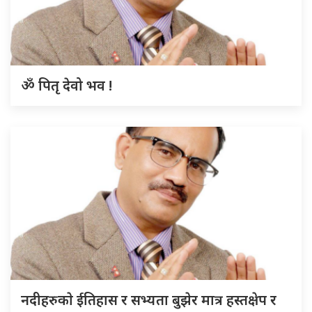
ॐ पितृ देवो भव !
नदीहरुकाे ईतिहास र सभ्यता बुझेर मात्र हस्तक्षेप र