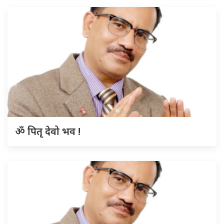
ॐ पितृ देवो भव !