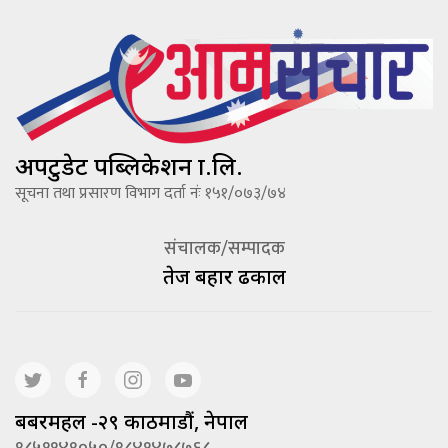
अपटुडेट पब्लिकेशन प्रा.लि.
सूचना तथा प्रसारण विभाग दर्ता नंः १५१/०७३/७४
संचालक/सम्पादक
तेज बहादूर ढकाल
बबरमहल -२९ काठमाडौं, नेपाल