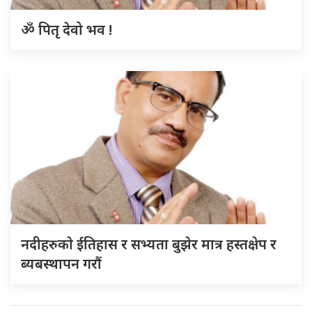
ॐ पितृ देवो भव !
नदीहरुकाे ईतिहास र सभ्यता बुझेर मात्र हस्तक्षेप र
ब्यबस्थापन गराैं