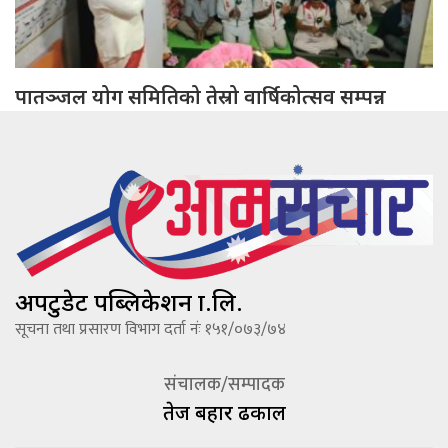
पातञ्जल योग समितिको तेस्रो वार्षिकोत्सव सम्पन्न
अपटुडेट पब्लिकेशन प्रा.लि.
सूचना तथा प्रसारण विभाग दर्ता नंः १५१/०७३/७४
संचालक/सम्पादक
तेज बहादूर ढकाल