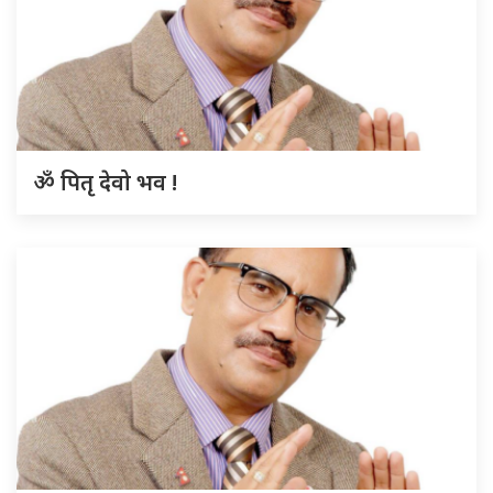
ॐ पितृ देवो भव !