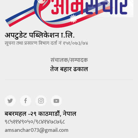
अपटुडेट पब्लिकेशन प्रा.लि.
सूचना तथा प्रसारण विभाग दर्ता नंः १५१/०७३/७४
संचालक/सम्पादक
तेज बहादूर ढकाल
बबरमहल -२९ काठमाडौं, नेपाल
९८५११४९०५०/९८४१४७८७६८
amsanchar073@gmail.com