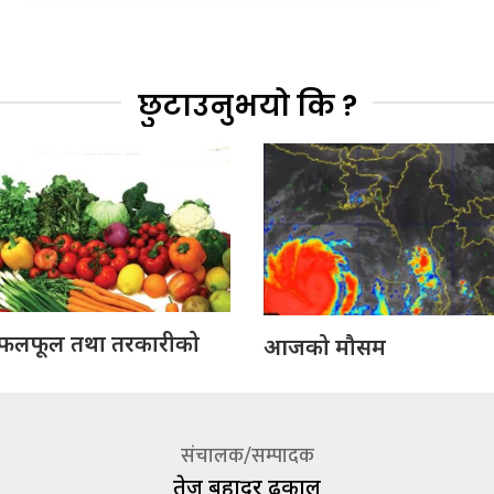
छुटाउनुभयो कि ?
लफूल तथा तरकारीको
आजको मौसम
संचालक/सम्पादक
तेज बहादूर ढकाल