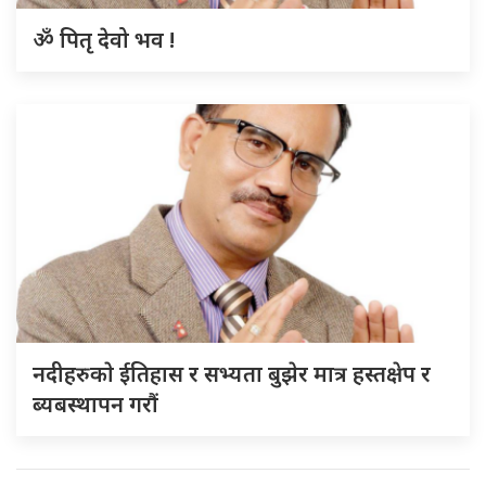
ॐ पितृ देवो भव !
नदीहरुकाे ईतिहास र सभ्यता बुझेर मात्र हस्तक्षेप र
ब्यबस्थापन गराैं