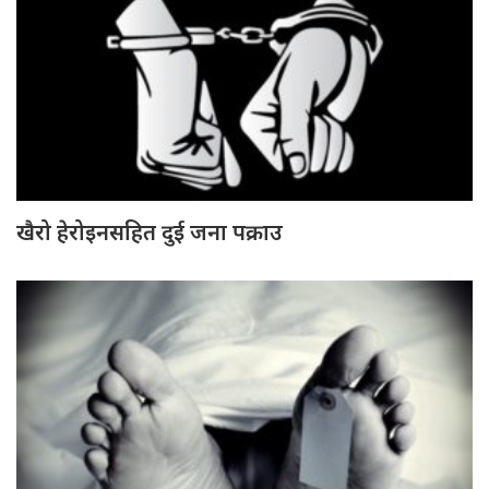
खैरो हेरोइनसहित दुई जना पक्राउ