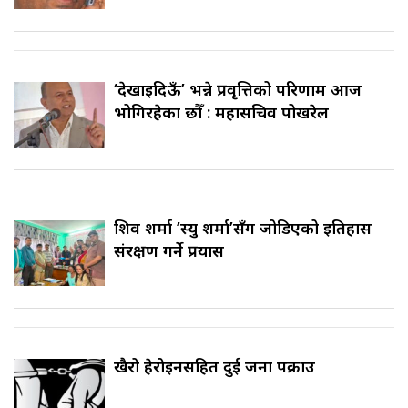
‘देखाइदिऊँ’ भन्ने प्रवृत्तिको परिणाम आज
भोगिरहेका छौँ : महासचिव पोखरेल
शिव शर्मा ‘स्यु शर्मा’सँग जोडिएको इतिहास
संरक्षण गर्ने प्रयास
खैरो हेरोइनसहित दुई जना पक्राउ