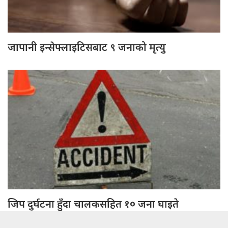
जापानी इन्सेफ्लाइटिसबाट ९ जनाको मृत्यु
जिप दुर्घटना हुँदा चालकसहित १० जना घाइते