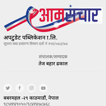
अपटुडेट पब्लिकेशन प्रा.लि.
सूचना तथा प्रसारण विभाग दर्ता नंः १५१/०७३/७४
संचालक/सम्पादक
तेज बहादूर ढकाल
बबरमहल -२९ काठमाडौं, नेपाल
९८५११४९०५०/९८४१४७८७६८