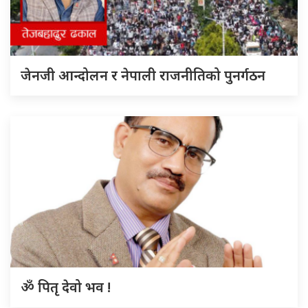
जेनजी आन्दोलन र नेपाली राजनीतिको पुनर्गठन
ॐ पितृ देवो भव !