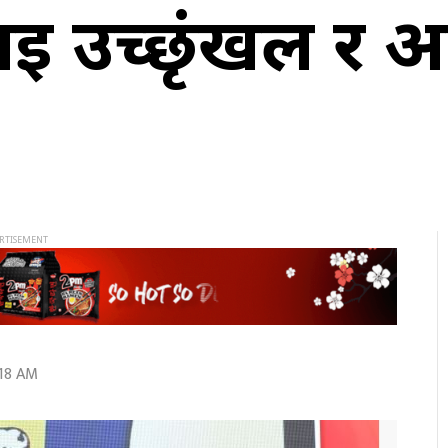
ई उच्छृंखल र अन
:18 AM