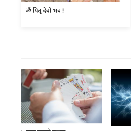
ॐ पितृ देवो भव !