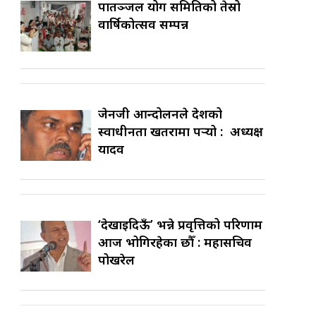
पातञ्जल योग समितिको तेस्रो
वार्षिकोत्सव सम्पन्न
जेनजी आन्दोलनले देशको
स्वाधीनता खतरामा पर्‍यो : अध्यक्ष
यादव
‘देखाइदिऊँ’ भन्ने प्रवृत्तिको परिणाम
आज भोगिरहेका छौँ : महासचिव
पोखरेल