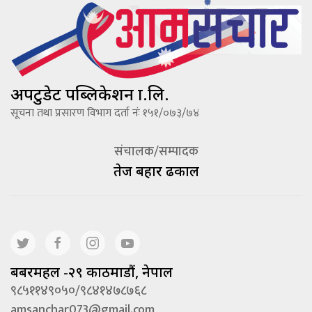
अपटुडेट पब्लिकेशन प्रा.लि.
सूचना तथा प्रसारण विभाग दर्ता नंः १५१/०७३/७४
संचालक/सम्पादक
तेज बहादूर ढकाल
बबरमहल -२९ काठमाडौं, नेपाल
९८५११४९०५०/९८४१४७८७६८
amsanchar073@gmail.com