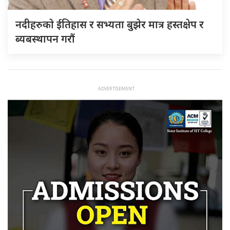
नदीहरुकाे ईतिहास र सभ्यता बुझेर मात्र हस्तक्षेप र
ब्यबस्थापन गराैं