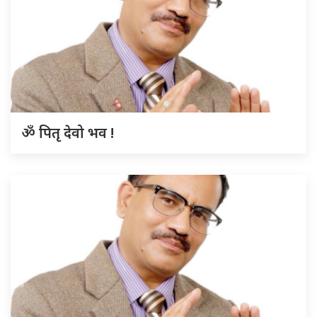
ॐ पितृ देवो भव !